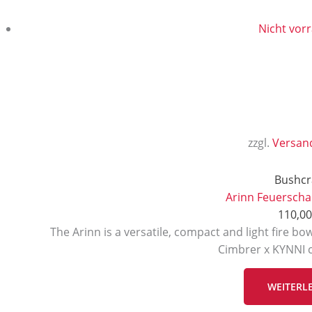
Nicht vorr
zzgl.
Versan
Bushcr
Arinn Feuerscha
110,0
The Arinn is a versatile, compact and light fire b
Cimbrer x KYNNI c
WEITERL