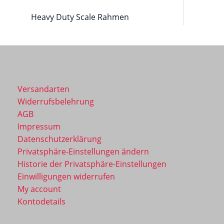
Heavy Duty Scale Rahmen​
Versandarten
Widerrufsbelehrung
AGB
Impressum
Datenschutzerklärung
Privatsphäre-Einstellungen ändern
Historie der Privatsphäre-Einstellungen
Einwilligungen widerrufen
My account
Kontodetails