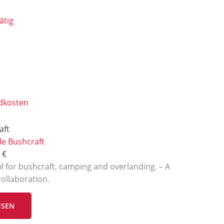
ätig
dkosten
aft
le Bushcraft
0
€
owl for bushcraft, camping and overlanding. – A
ollaboration.
ESEN