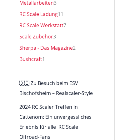
Metallarbeiten
3
RC Scale Ladung
11
RC Scale Werkstatt
7
Scale Zubehör
3
Sherpa - Das Magazine
2
Bushcraft
1
🇩🇪 Zu Besuch beim ESV
Bischofsheim – Realscaler-Style
2024 RC Scaler Treffen in
Cattenom: Ein unvergessliches
Erlebnis für alle RC Scale
Offroad-Fans