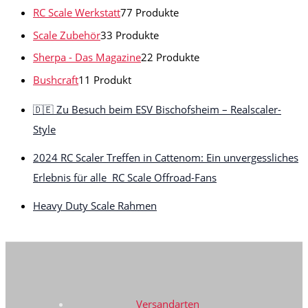
RC Scale Werkstatt
7
7 Produkte
Scale Zubehör
3
3 Produkte
Sherpa - Das Magazine
2
2 Produkte
Bushcraft
1
1 Produkt
🇩🇪 Zu Besuch beim ESV Bischofsheim – Realscaler-
Style
2024 RC Scaler Treffen in Cattenom: Ein unvergessliches
Erlebnis für alle RC Scale Offroad-Fans
Heavy Duty Scale Rahmen​
Versandarten